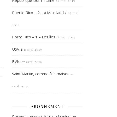
République Dominicaine
29 mai 2019
Puerto Rico – 2 – « Main land »
27 mai
2019
Porto Rico – 1 – Les îles
18 mai 2019
USVIs
11 mai 2019
BVIs
27 avril 2019
re
Saint Martin, comme à la maison
20
avril 2019
ABONNEMENT
Recevez un email lors de la mise en