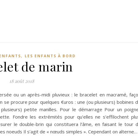
,
 ENFANTS
LES ENFANTS À BORD
elet de marin
18 août 2018
ersée ou un après-midi pluvieux : le bracelet en macramé, faç
 on se procure pour quelques €uros : une (ou plusieurs) bobines 
 plusieurs) petite manilles. Pour le démarrage Pour un poign
tte. Fondre les extrémités pour qu’elles ne s’effilochent plu
esurer le double-brin qui constituera l’âme, en faisant le tour 
noeuds Il s’agit de « nœuds simples ». Cependant on alterne…