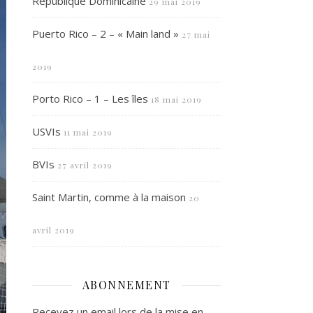
République Dominicaine
29 mai 2019
Puerto Rico – 2 – « Main land »
27 mai
2019
Porto Rico – 1 – Les îles
18 mai 2019
USVIs
11 mai 2019
BVIs
27 avril 2019
Saint Martin, comme à la maison
20
avril 2019
ABONNEMENT
Recevez un email lors de la mise en