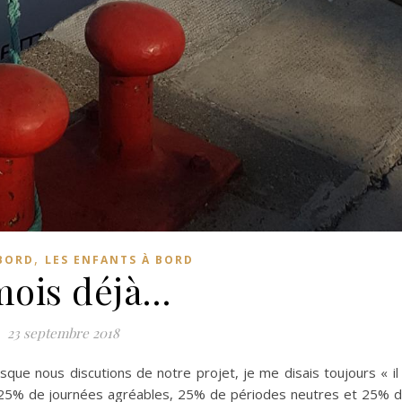
,
 BORD
LES ENFANTS À BORD
mois déjà…
23 septembre 2018
que nous discutions de notre projet, je me disais toujours « il
25% de journées agréables, 25% de périodes neutres et 25% 