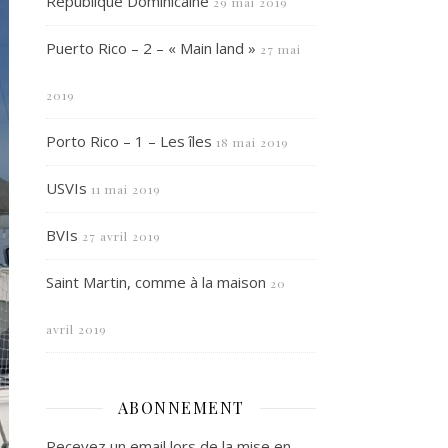
République Dominicaine
29 mai 2019
Puerto Rico – 2 – « Main land »
27 mai
2019
Porto Rico – 1 – Les îles
18 mai 2019
USVIs
11 mai 2019
BVIs
27 avril 2019
Saint Martin, comme à la maison
20
avril 2019
ABONNEMENT
Recevez un email lors de la mise en