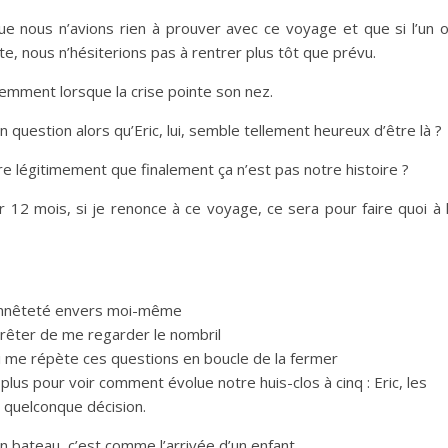
e nous n’avions rien à prouver avec ce voyage et que si l’un 
te, nous n’hésiterions pas à rentrer plus tôt que prévu.
remment lorsque la crise pointe son nez.
question alors qu’Eric, lui, semble tellement heureux d’être là ?
 légitimement que finalement ça n’est pas notre histoire ?
 12 mois, si je renonce à ce voyage, ce sera pour faire quoi à 
 honnêteté envers moi-même
rrêter de me regarder le nombril
i me répète ces questions en boucle de la fermer
us pour voir comment évolue notre huis-clos à cinq : Eric, les
e quelconque décision.
en bateau, c’est comme l’arrivée d’un enfant.