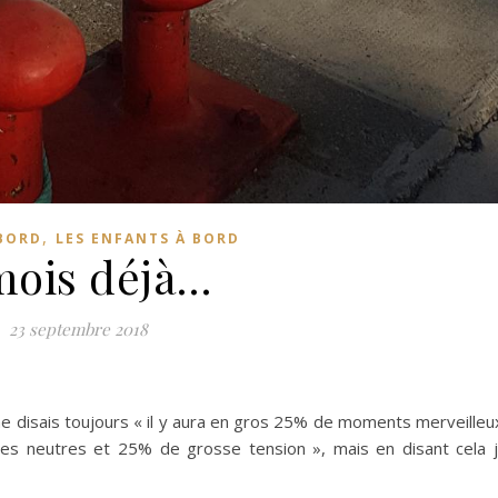
,
 BORD
LES ENFANTS À BORD
mois déjà…
23 septembre 2018
me disais toujours « il y aura en gros 25% de moments merveilleu
s neutres et 25% de grosse tension », mais en disant cela 