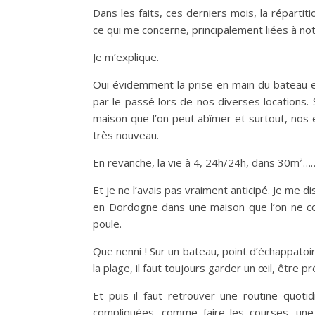
Dans les faits, ces derniers mois, la réparti
ce qui me concerne, principalement liées à not
Je m’explique.
Oui évidemment la prise en main du bateau e
par le passé lors de nos diverses locations.
maison que l’on peut abîmer et surtout, nos 
très nouveau.
En revanche, la vie à 4, 24h/24h, dans 30m²……
Et je ne l’avais pas vraiment anticipé. Je me 
en Dordogne dans une maison que l’on ne co
poule.
Que nenni ! Sur un bateau, point d’échappatoi
la plage, il faut toujours garder un œil, être p
Et puis il faut retrouver une routine quot
compliquées, comme faire les courses, une 