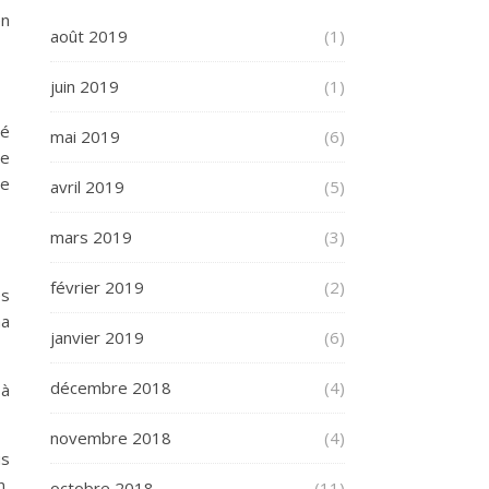
en
août 2019
(1)
juin 2019
(1)
ré
mai 2019
(6)
re
de
avril 2019
(5)
mars 2019
(3)
février 2019
(2)
es
ma
janvier 2019
(6)
décembre 2018
(4)
 à
novembre 2018
(4)
us
n,
octobre 2018
(11)