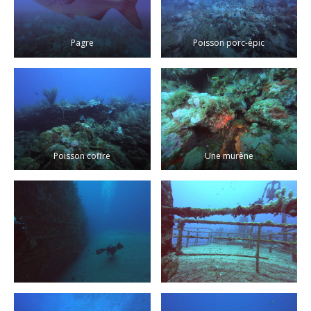
Pagre
Poisson porc-épic
Poisson coffre
Une murène