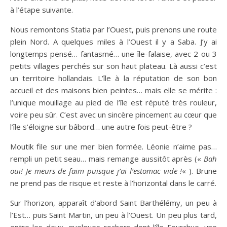
à l’étape suivante.
Nous remontons Statia par l’Ouest, puis prenons une route
plein Nord. A quelques miles à l’Ouest il y a Saba. J’y ai
longtemps pensé… fantasmé… une île-falaise, avec 2 ou 3
petits villages perchés sur son haut plateau. Là aussi c’est
un territoire hollandais. L’île à la réputation de son bon
accueil et des maisons bien peintes… mais elle se mérite :
l’unique mouillage au pied de l’île est réputé très rouleur,
voire peu sûr. C’est avec un sincère pincement au cœur que
l’île s’éloigne sur bâbord… une autre fois peut-être ?
Moutik file sur une mer bien formée. Léonie n’aime pas…
rempli un petit seau… mais remange aussitôt après («
Bah
oui! Je meurs de faim puisque j’ai l’estomac vide !
« ). Brune
ne prend pas de risque et reste à l’horizontal dans le carré.
Sur l’horizon, apparaît d’abord Saint Barthélémy, un peu à
l’Est… puis Saint Martin, un peu à l’Ouest. Un peu plus tard,
entre les deux, quelques rochers dont l’île Fourchue, une