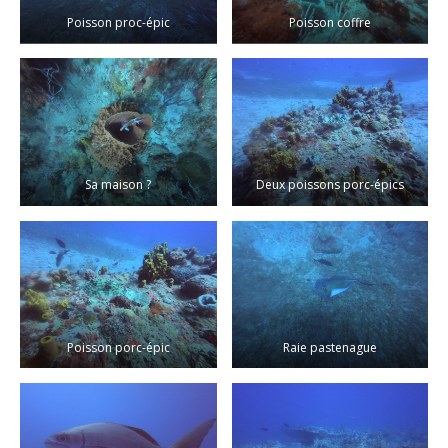
Poisson proc-épic
Poisson coffre
Sa maison ?
Deux poissons porc-épics
Poisson porc-épic
Raie pastenague